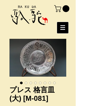
プレス 格言皿
(大) [M-081]