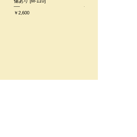
傷あり [M-110]
109]
価格
価格
￥2,600
￥2,500
​生活骨董 駱駝