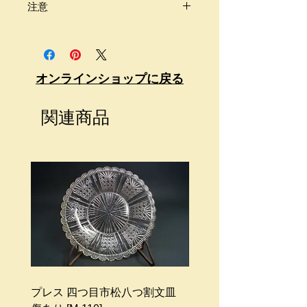
注意
商品は古いものです。
画像をよくご覧頂きご自身のご判断
の上、購入をお願い致します。
オンラインショップに戻る
商品価格には送料が含まれておりま
せん。
関連商品
送料が別途必要になります。
梱包代はサービスとなります。
商品のサイズ、地域によって配送料
金は異なります。
ご不明な点等ございましたらお問い
合わせください。
プレス 四つ目市松八つ割文皿
プレス ガーター勲章文皿 