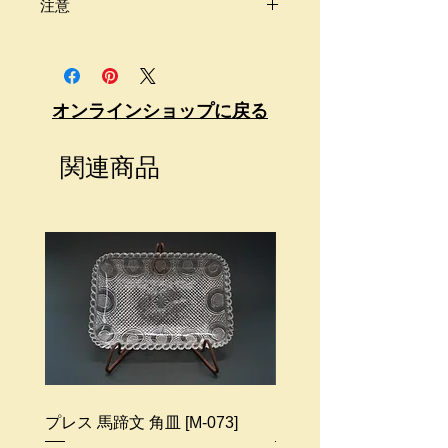
注意
商品は古いものです。
画像をよくご覧頂きご自身のご判断
の上、購入をお願い致します。
オンラインショップに戻る
商品価格には送料が含まれておりま
せん。
関連商品
送料が別途必要になります。
梱包代はサービスとなります。
商品のサイズ、地域によって配送料
金は異なります。
ご不明な点等ございましたらお問い
合わせください。
プレス 馬蹄文 角皿 [M-073]
プレス笹文皿 [M-074]