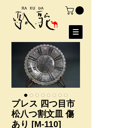
プレス 四つ目市
松八つ割文皿 傷
あり [M-110]