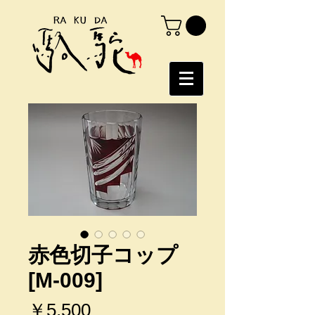
赤色切子コップ
[M-009]
価
￥5,500