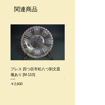
商品価格には送料が含まれておりま
せん。
関連商品
送料が別途必要になります。
梱包代はサービスとなります。
商品のサイズ、地域によって配送料
金は異なります。
ご不明な点等ございましたらお問い
合わせください。
プレス 四つ目市松八つ割文皿
プレス ガーター勲章文皿 
傷あり [M-110]
109]
価格
価格
￥2,600
￥2,500