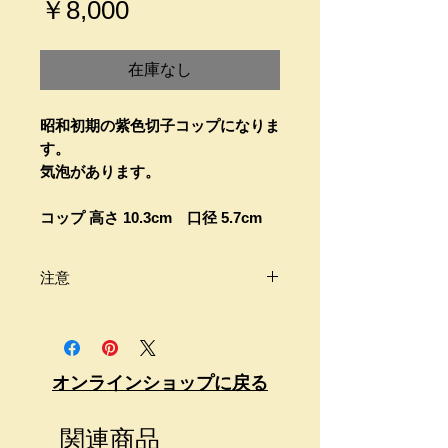
価
￥8,000
格
在庫なし
昭和初期の紫色切子コップになりま
す。
気泡があります。
コップ 高さ 10.3cm 口径 5.7cm
注意
商品は古いものです。
画像をよくご覧頂きご自身のご判断
の上、購入をお願い致します。
オンラインショップに戻る
商品価格には送料が含まれておりま
せん。
関連商品
送料が別途必要になります。