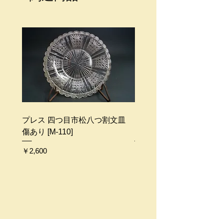
梱包代はサービスとなります。
商品のサイズ、地域によって配送料
金は異なります。
ご不明な点等ございましたらお問い
合わせください。
プレス 四つ目市松八つ割文皿
プレス ガーター勲章文皿 
傷あり [M-110]
109]
価格
価格
￥2,600
￥2,500