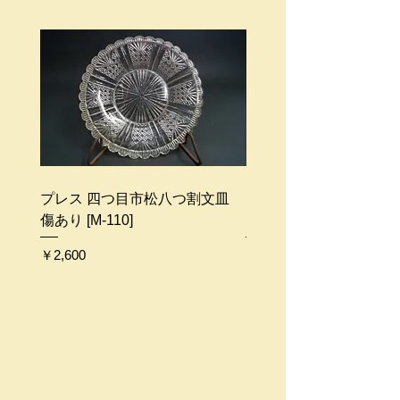
商品のサイズ、地域によって配送料
金は異なります。
ご不明な点等ございましたらお問い
合わせください。
プレス 四つ目市松八つ割文皿
プレス ガーター勲章文皿 
傷あり [M-110]
109]
価格
価格
￥2,600
￥2,500