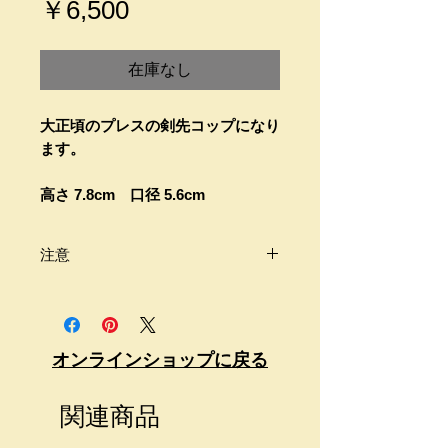
価
￥6,500
格
在庫なし
大正頃のプレスの剣先コップになり
ます。
高さ 7.8cm 口径 5.6cm
注意
商品は古いものです。
画像をよくご覧頂きご自身のご判断
の上、購入をお願い致します。
オンラインショップに戻る
商品価格には送料が含まれておりま
せん。
関連商品
送料が別途必要になります。
梱包代はサービスとなります。