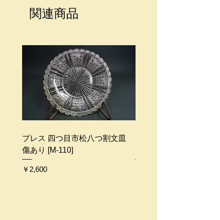
商品価格には送料が含まれておりま
関連商品
せん。
送料が別途必要になります。
梱包代はサービスとなります。
商品のサイズ、地域によって配送料
金は異なります。
ご不明な点等ございましたらお問い
合わせください。
プレス 四つ目市松八つ割文皿
プレス ガーター勲章文皿 
傷あり [M-110]
109]
価格
価格
￥2,600
￥2,500