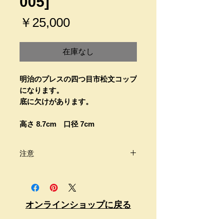
005]
価
￥25,000
格
在庫なし
明治のプレスの四つ目市松文コップ
になります。
底に欠けがあります。
高さ 8.7cm 口径 7cm
注意
商品は古いものですので購入は慎重
にお願い致します。
わからないことは必ず質問してくだ
さい。
オンラインショップに戻る