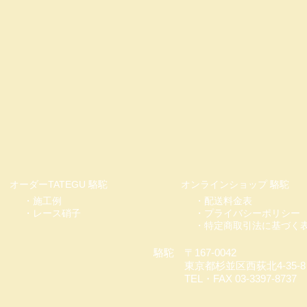
オーダーTATEGU 駱駝
オンラインショップ 駱駝
・施工例
・配送料金表
・レース硝子
・プライバシーポリシー
・
特定商取引法に基づく
駱駝 〒167‐0042
東京都杉並区西荻北4-35-8
TEL・FAX 03-3397-8737