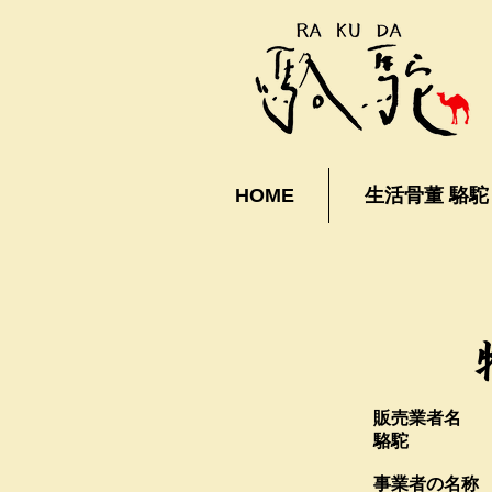
HOME
生活骨董 駱駝
販売業者名
駱駝
事業者の名称