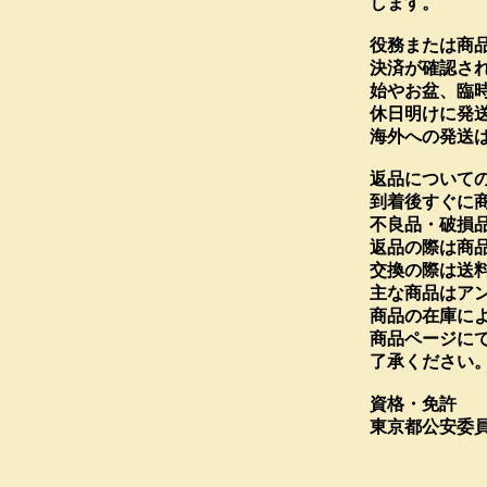
します。
役務または商
決済が確認さ
始やお盆、臨
休日明けに発
海外への発送
返品について
到着後すぐに
不良品・破損
返品の際は商
​交換の際は送
​主な商品はア
​商品の在庫に
​商品ページ
了承ください
資格・免許
東京都公安委員会