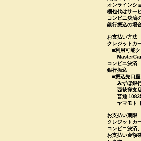
オンラインシ
梱包代はサー
コンビニ決済
銀行振込の場
お支払い方法
クレジットカ
■利用可能ク
MasterCard
コンビニ決済
銀行振込
■振込先口座
みずほ銀
西荻窪支店（
普通 10835
ヤマモト 
お支払い期限
クレジットカ
コンビニ決済
お支払い金額